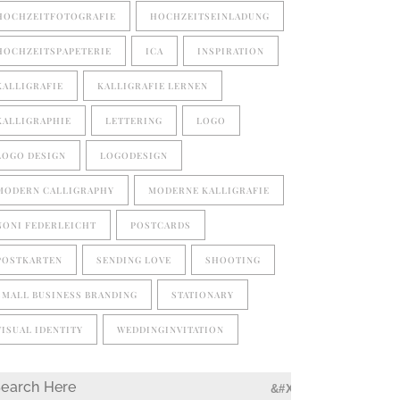
HOCHZEITFOTOGRAFIE
HOCHZEITSEINLADUNG
HOCHZEITSPAPETERIE
ICA
INSPIRATION
KALLIGRAFIE
KALLIGRAFIE LERNEN
KALLIGRAPHIE
LETTERING
LOGO
LOGO DESIGN
LOGODESIGN
MODERN CALLIGRAPHY
MODERNE KALLIGRAFIE
NONI FEDERLEICHT
POSTCARDS
POSTKARTEN
SENDING LOVE
SHOOTING
SMALL BUSINESS BRANDING
STATIONARY
VISUAL IDENTITY
WEDDINGINVITATION