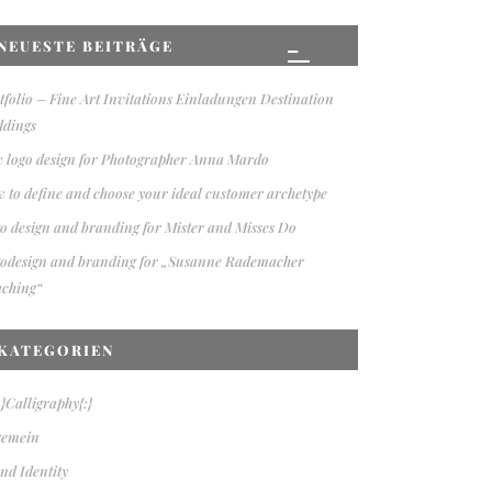
NEUESTE BEITRÄGE
tfolio – Fine Art Invitations Einladungen Destination
dings
 logo design for Photographer Anna Mardo
 to define and choose your ideal customer archetype
o design and branding for Mister and Misses Do
odesign and branding for „Susanne Rademacher
ching“
KATEGORIEN
n}Calligraphy{:}
gemein
nd Identity