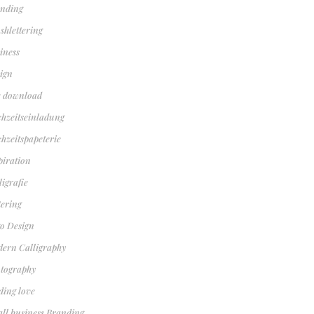
nding
shlettering
iness
ign
e download
hzeitseinladung
hzeitspapeterie
piration
ligrafie
tering
o Design
ern Calligraphy
tography
ding love
ll business Branding