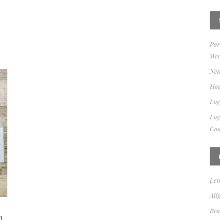
Por
Wed
New
How
Log
Log
Coa
{:e
All
Bra
n