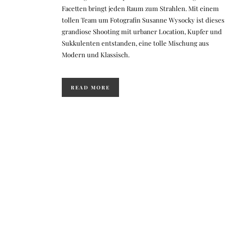
Facetten bringt jeden Raum zum Strahlen. Mit einem
tollen Team um Fotografin Susanne Wysocky ist dieses
grandiose Shooting mit urbaner Location, Kupfer und
Sukkulenten entstanden, eine tolle Mischung aus
Modern und Klassisch.
READ MORE