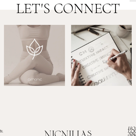
LET'S CONNECT
HO
LO
s.
AB