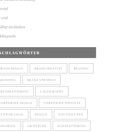
orial
 seal
ding invitation
dingsuite
SCHLAGWÖRTER
BRAND DESIGN
BRAND IDENTITY
BRANDIG
BRANDING
BRAND STRATEGY
BRUSHLETTERING
CALLIGRAPHY
CORPORATE DESIGN
CORPORATE IDENTITY
CUSTOM LOGO
DESIGN
FOUNTAIN PEN
GOLDFOIL
GRATITUDE
HANDLETTERING