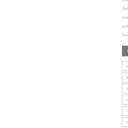
Tut
wax
wed
Wed