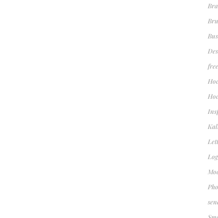
Bra
Bru
Bus
Des
fre
Hoc
Hoc
Ins
Kal
Let
Log
Mod
Pho
sen
Sma