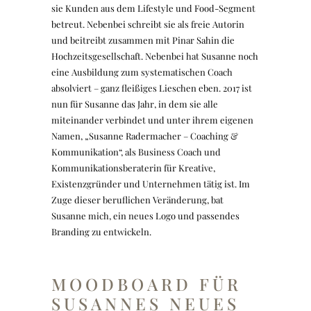
sie Kunden aus dem Lifestyle und Food-Segment
betreut. Nebenbei schreibt sie als freie Autorin
und beitreibt zusammen mit Pinar Sahin die
Hochzeitsgesellschaft. Nebenbei hat Susanne noch
eine Ausbildung zum systematischen Coach
absolviert – ganz fleißiges Lieschen eben. 2017 ist
nun für Susanne das Jahr, in dem sie alle
miteinander verbindet und unter ihrem eigenen
Namen, „Susanne Radermacher – Coaching &
Kommunikation“, als Business Coach und
Kommunikationsberaterin für Kreative,
Existenzgründer und Unternehmen tätig ist. Im
Zuge dieser beruflichen Veränderung, bat
Susanne mich, ein neues Logo und passendes
Branding zu entwickeln.
MOODBOARD FÜR
SUSANNES NEUES