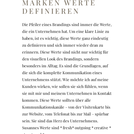
MARKEN WERTE
DEFINIEREN
Die Pfeiler eines Brandings sind immer die Werte,
die ein Unternehmen hat. Um eine klare Linie zu
haben, ist es wichtig, diese Werte ganz eindeutig
zu definieren und sich immer wieder dran zu
erinnern. Diese Werte sind nicht nur wichtig für
den visuellen Look des Brandings, sondern
besonders im Alltag. Es sind die Grundlagen, auf
die sich die komplette Kommunikation eines
Unternehmens stützt. Wie möchte ich auf meine
Kunden wirken, wie sollen sie sich fühlen, wenn
sie mit mir und meinem Unternehmen in Kontakt
kommen. Diese Werte sollten über alle
Kommunikationskanäle – von der Visitenkarte bis
zur Website, vom Telefonat bis zur Mail – spürbar
sein. Sie sind das Herz des Unternehmens.
Susannes Werte sind * fresh* outgoing * creative *