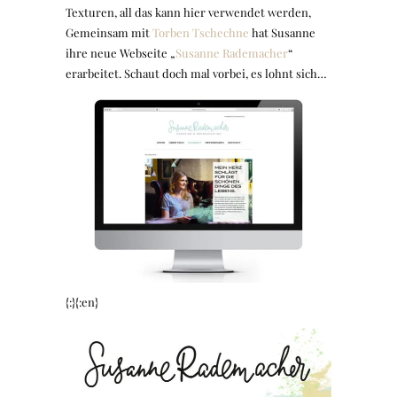
Texturen, all das kann hier verwendet werden,
Gemeinsam mit
Torben Tschechne
hat Susanne
ihre neue Webseite „
Susanne Rademacher
“
erarbeitet. Schaut doch mal vorbei, es lohnt sich…
{:}{:en}