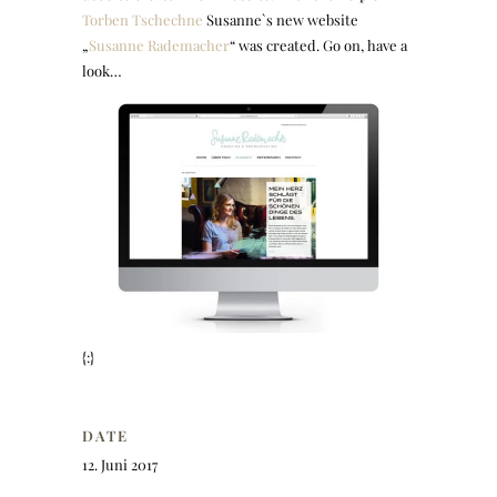
Torben Tschechne
Susanne`s new website
„
Susanne Rademacher
“ was created. Go on, have a
look…
{:}
DATE
12. Juni 2017