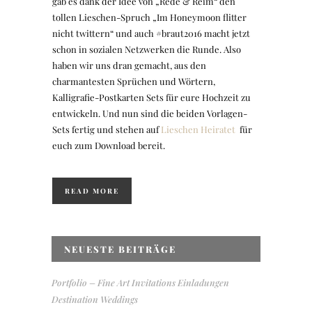
gab es dank der Idee von „Rede & Reim“ den
tollen Lieschen-Spruch „Im Honeymoon flitter
nicht twittern“ und auch #braut2016 macht jetzt
schon in sozialen Netzwerken die Runde. Also
haben wir uns dran gemacht, aus den
charmantesten Sprüchen und Wörtern,
Kalligrafie-Postkarten Sets für eure Hochzeit zu
entwickeln. Und nun sind die beiden Vorlagen-
Sets fertig und stehen auf
Lieschen Heiratet
für
euch zum Download bereit.
READ MORE
NEUESTE BEITRÄGE
Portfolio – Fine Art Invitations Einladungen
Destination Weddings