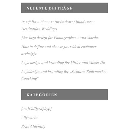
NEUESTE BEITRÄGE
Portfolio – Fine Art Invitations Einladungen
Destination Weddings
New logo design for Photographer Anna Mardo
How to define and choose your ideal customer
archetype
Logo design and branding for Mister and Misses Do
Logodesign and branding for „Susanne Rademacher
Coaching“
KATEGORIEN
{:en}Calligraphy{:}
Allgemein
Brand Identity