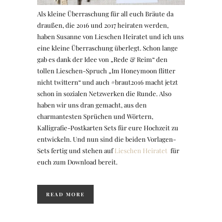
Als kleine Überraschung für all euch Bräute da
draußen, die 2016 und 2017 heiraten werden,
haben Susanne von Lieschen Heiratet und ich uns
eine kleine Überraschung überlegt. Schon lange
gab es dank der Idee von „Rede & Reim“ den
tollen Lieschen-Spruch „Im Honeymoon flitter
nicht twittern“ und auch #braut2016 macht jetzt
schon in sozialen Netzwerken die Runde. Also
haben wir uns dran gemacht, aus den
charmantesten Sprüchen und Wörtern,
Kalligrafie-Postkarten Sets für eure Hochzeit zu
entwickeln. Und nun sind die beiden Vorlagen-
Sets fertig und stehen auf
Lieschen Heiratet
für
euch zum Download bereit.
READ MORE